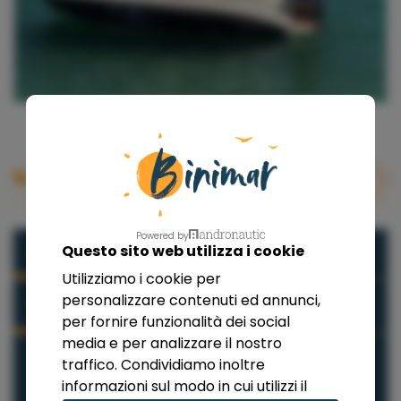
Tariffe della base
Powered by
2026
Questo sito web utilizza i cookie
Utilizziamo i cookie per
personalizzare contenuti ed annunci,
1 Giorno
per fornire funzionalità dei social
media e per analizzare il nostro
01 Luglio 2026 - 31 Agosto 2026
traffico. Condividiamo inoltre
informazioni sul modo in cui utilizzi il
*Porto disponibile: Porto di Fornells